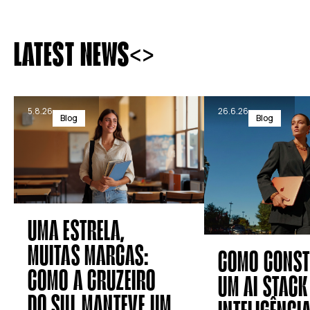
<
>
LATEST NEWS
5.8.26
26.6.26
Blog
Blog
UMA ESTRELA,
MUITAS MARCAS:
COMO CONST
COMO A CRUZEIRO
UM AI STAC
DO SUL MANTEVE UM