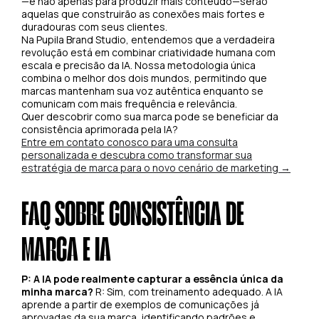
—e não apenas para produzir mais conteúdo—serão
aquelas que construirão as conexões mais fortes e
duradouras com seus clientes.
Na Pupila Brand Studio, entendemos que a verdadeira
revolução está em combinar criatividade humana com
escala e precisão da IA. Nossa metodologia única
combina o melhor dos dois mundos, permitindo que
marcas mantenham sua voz autêntica enquanto se
comunicam com mais frequência e relevância.
Quer descobrir como sua marca pode se beneficiar da
consistência aprimorada pela IA?
Entre em contato conosco para uma consulta
personalizada e descubra como transformar sua
estratégia de marca para o novo cenário de marketing →
FAQ SOBRE CONSISTÊNCIA DE
MARCA E IA
P: A IA pode realmente capturar a essência única da
minha marca?
R: Sim, com treinamento adequado. A IA
aprende a partir de exemplos de comunicações já
aprovadas da sua marca, identificando padrões e