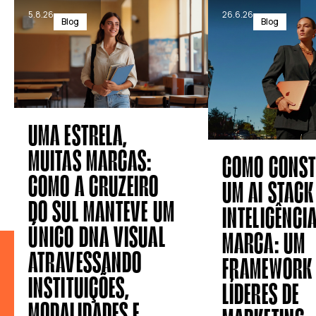
5.8.26
26.6.26
Blog
Blog
UMA ESTRELA,
MUITAS MARCAS:
COMO CONST
COMO A CRUZEIRO
UM AI STAC
DO SUL MANTEVE UM
INTELIGÊNCIA
ÚNICO DNA VISUAL
MARCA: UM
ATRAVESSANDO
FRAMEWORK
INSTITUIÇÕES,
LÍDERES DE
MODALIDADES E